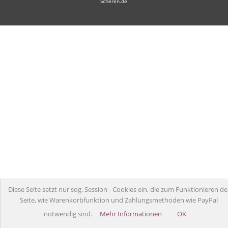
Scheren.de
Diese Seite setzt nur sog. Session - Cookies ein, die zum Funktionieren de
Seite, wie Warenkorbfunktion und Zahlungsmethoden wie PayPal
notwendig sind.
Mehr Informationen
OK