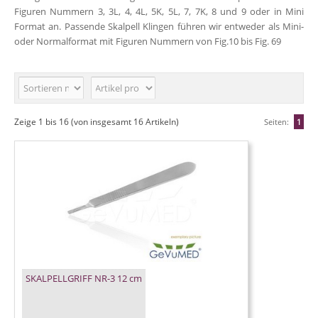
Figuren Nummern
3
,
3L
,
4
,
4L
,
5K
,
5L
,
7
,
7K
,
8
und
9
oder in
Mini
Format
an. Passende Skalpell Klingen führen wir entweder als
Mini
-
oder Normalformat mit Figuren Nummern von Fig.
10
bis Fig.
69
Zeige
1
bis
16
(von insgesamt
16
Artikeln)
Seiten:
1
SKALPELLGRIFF NR-3 12 cm