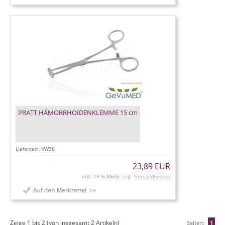
PRATT HÄMORRHOIDENKLEMME 15 cm
Lieferzeit:
KW36
23,89 EUR
inkl. 19 % MwSt. zzgl.
Versandkosten
Zeige
1
bis
2
(von insgesamt
2
Artikeln)
Seiten:
1