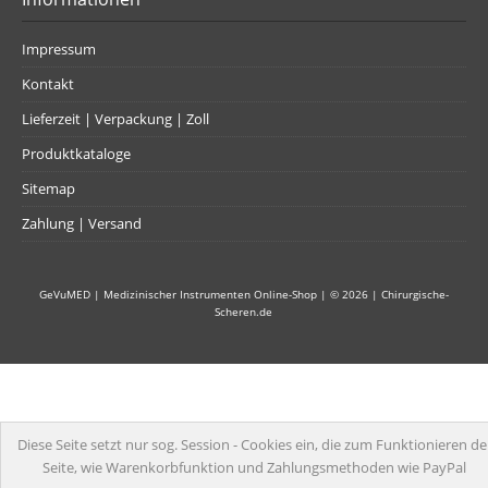
Impressum
Kontakt
Lieferzeit | Verpackung | Zoll
Produktkataloge
Sitemap
Zahlung | Versand
GeVuMED | Medizinischer Instrumenten Online-Shop
| © 2026 |
Chirurgische-
Scheren.de
Diese Seite setzt nur sog. Session - Cookies ein, die zum Funktionieren de
Seite, wie Warenkorbfunktion und Zahlungsmethoden wie PayPal