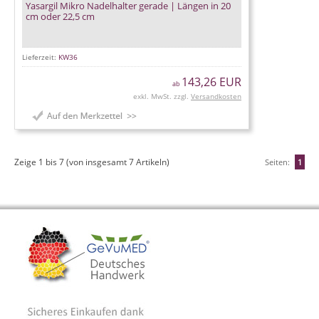
Yasargil Mikro Nadelhalter gerade | Längen in 20
cm oder 22,5 cm
Lieferzeit:
KW36
143,26 EUR
ab
exkl. MwSt. zzgl.
Versandkosten
Zeige
1
bis
7
(von insgesamt
7
Artikeln)
Seiten:
1