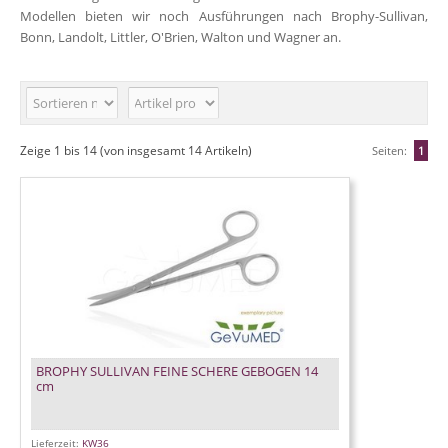
Modellen bieten wir noch Ausführungen nach
Brophy-Sullivan
,
Bonn
,
Landolt
,
Littler
,
O'Brien
,
Walton
und
Wagner
an.
Zeige
1
bis
14
(von insgesamt
14
Artikeln)
Seiten:
1
BROPHY SULLIVAN FEINE SCHERE GEBOGEN 14
cm
Lieferzeit:
KW36