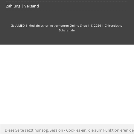
Zahlung | Versand
GeVuMED | Medizinischer Instrumenten Online-Shop
| © 2026 |
Chirurgische-
Scheren.de
Diese Seite setzt nur sog. Session - Cookies ein, die zum Funktionieren de