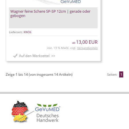
Wagner feine Schere SP-SP 12cm | gerade oder
gebogen
Lieferzeit:
KW36
13,00 EUR
ab
inkl. 19 % MwSt. zzgl.
Versandkosten
Zeige
1
bis
14
(von insgesamt
14
Artikeln)
Seiten:
1