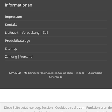
Informationen
Impressum
Kontakt
Lieferzeit | Verpackung | Zoll
Produktkataloge
Sitemap
Zahlung | Versand
GeVuMED | Medizinischer Instrumenten Online-Shop
| © 2026 |
Chirurgische-
Scheren.de
Diese Seite setzt nur sog. Session - Cookies ein, die zum Funktionieren de