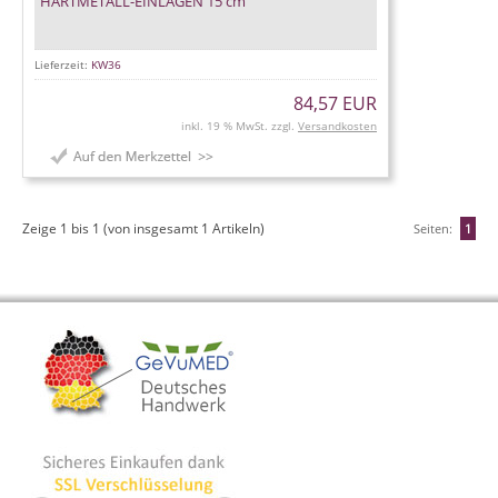
HARTMETALL-EINLAGEN 15 cm
Lieferzeit:
KW36
84,57 EUR
inkl. 19 % MwSt. zzgl.
Versandkosten
Zeige
1
bis
1
(von insgesamt
1
Artikeln)
Seiten:
1