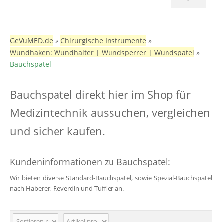
GeVuMED.de
»
Chirurgische Instrumente
»
Wundhaken: Wundhalter | Wundsperrer | Wundspatel
»
Bauchspatel
Bauchspatel direkt hier im Shop für
Medizintechnik aussuchen, vergleichen
und sicher kaufen.
Kundeninformationen zu Bauchspatel:
Wir bieten diverse Standard-Bauchspatel, sowie Spezial-Bauchspatel
nach
Haberer
,
Reverdin
und
Tuffier
an.