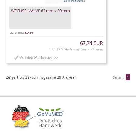
WECHSELVALVE 62 mm x 80 mm
Lieferzeit:
KW36
67,74 EUR
inkl. 19 % MwSt. zzgl.
Versandkosten
Zeige
1
bis
29
(von insgesamt
29
Artikeln)
Seiten:
1