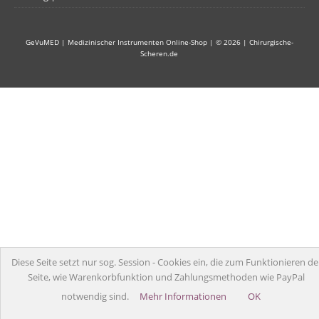
GeVuMED | Medizinischer Instrumenten Online-Shop
| © 2026 |
Chirurgische-
Scheren.de
Diese Seite setzt nur sog. Session - Cookies ein, die zum Funktionieren de
Seite, wie Warenkorbfunktion und Zahlungsmethoden wie PayPal
notwendig sind.
Mehr Informationen
OK