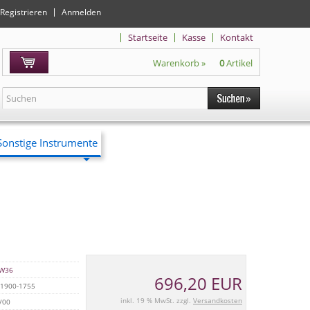
Registrieren
Anmelden
Startseite
Kasse
Kontakt
Warenkorb »
0
Artikel
Sonstige Instrumente
W36
696,20 EUR
1900-1755
inkl. 19 % MwSt. zzgl.
Versandkosten
/00