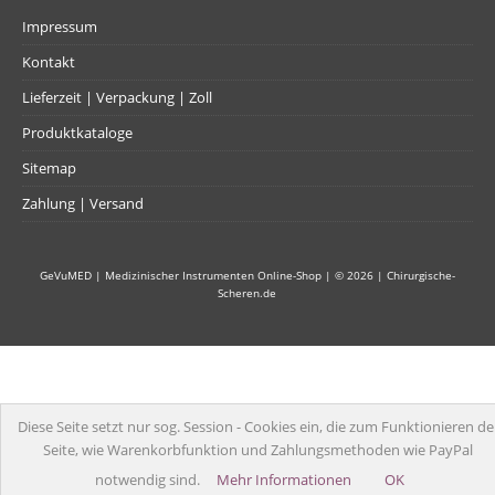
Impressum
Kontakt
Lieferzeit | Verpackung | Zoll
Produktkataloge
Sitemap
Zahlung | Versand
GeVuMED | Medizinischer Instrumenten Online-Shop
| © 2026 |
Chirurgische-
Scheren.de
Diese Seite setzt nur sog. Session - Cookies ein, die zum Funktionieren de
Seite, wie Warenkorbfunktion und Zahlungsmethoden wie PayPal
notwendig sind.
Mehr Informationen
OK