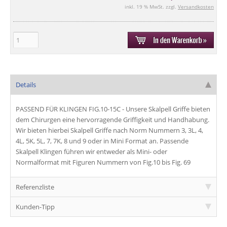
inkl. 19 % MwSt. zzgl.
Versandkosten
Details
PASSEND FÜR KLINGEN FIG.10-15C - Unsere
Skalpell Griffe
bieten
dem Chirurgen eine hervorragende
Griffigkeit
und
Handhabung
.
Wir bieten hierbei
Skalpell Griffe
nach Norm Nummern 3, 3L, 4,
4L, 5K, 5L, 7, 7K, 8 und 9 oder in
Mini Format
an. Passende
Skalpell Klingen
führen wir entweder als
Mini
- oder
Normalformat
mit
Figuren Nummern
von
Fig.10
bis
Fig. 69
Referenzliste
Kunden-Tipp