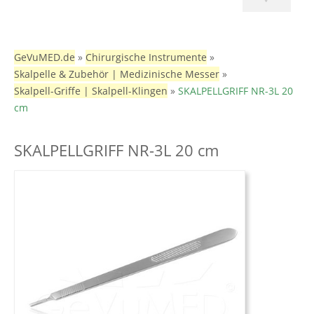
GeVuMED.de
»
Chirurgische Instrumente
»
Skalpelle & Zubehör | Medizinische Messer
»
Skalpell-Griffe | Skalpell-Klingen
»
SKALPELLGRIFF NR-3L 20
cm
SKALPELLGRIFF NR-3L 20 cm