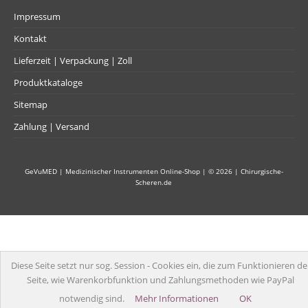
Impressum
Kontakt
Lieferzeit | Verpackung | Zoll
Produktkataloge
Sitemap
Zahlung | Versand
GeVuMED | Medizinischer Instrumenten Online-Shop
| © 2026 |
Chirurgische-
Scheren.de
Diese Seite setzt nur sog. Session - Cookies ein, die zum Funktionieren de
Seite, wie Warenkorbfunktion und Zahlungsmethoden wie PayPal
notwendig sind.
Mehr Informationen
OK