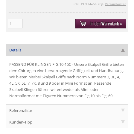
inkl. 19 % MwSt. zzgl.
Versandkosten
Details
PASSEND FÜR KLINGEN FIG.10-15C - Unsere
Skalpell Griffe
bieten
dem Chirurgen eine hervorragende
Griffigkeit
und
Handhabung
.
Wir bieten hierbei
Skalpell Griffe
nach Norm Nummern 3, 3L, 4,
4L, 5K, 5L, 7, 7K, 8 und 9 oder in
Mini Format
an. Passende
Skalpell Klingen
führen wir entweder als
Mini
- oder
Normalformat
mit
Figuren Nummern
von
Fig.10
bis
Fig. 69
Referenzliste
Kunden-Tipp