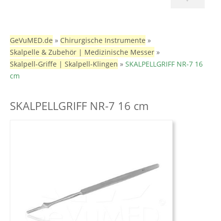
GeVuMED.de
»
Chirurgische Instrumente
»
Skalpelle & Zubehör | Medizinische Messer
»
Skalpell-Griffe | Skalpell-Klingen
»
SKALPELLGRIFF NR-7 16
cm
SKALPELLGRIFF NR-7 16 cm