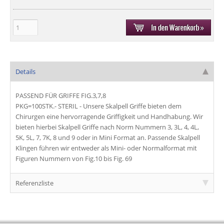
Details
PASSEND FÜR GRIFFE FIG.3,7,8
PKG=100STK.- STERIL - Unsere
Skalpell Griffe
bieten dem
Chirurgen eine hervorragende
Griffigkeit
und
Handhabung
. Wir
bieten hierbei
Skalpell Griffe
nach Norm Nummern 3, 3L, 4, 4L,
5K, 5L, 7, 7K, 8 und 9 oder in
Mini Format
an. Passende
Skalpell
Klingen
führen wir entweder als
Mini
- oder
Normalformat
mit
Figuren Nummern
von
Fig.10
bis
Fig. 69
Referenzliste