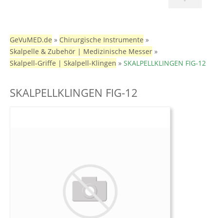
GeVuMED.de
»
Chirurgische Instrumente
»
Skalpelle & Zubehör | Medizinische Messer
»
Skalpell-Griffe | Skalpell-Klingen
»
SKALPELLKLINGEN FIG-12
SKALPELLKLINGEN FIG-12