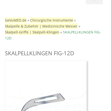
GeVuMED.de
»
Chirurgische Instrumente
»
Skalpelle & Zubehör | Medizinische Messer
»
Skalpell-Griffe | Skalpell-Klingen
»
SKALPELLKLINGEN FIG-
12D
SKALPELLKLINGEN FIG-12D