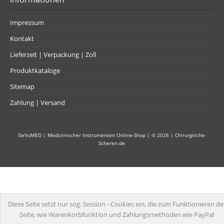
Impressum
Kontakt
Lieferzeit | Verpackung | Zoll
Produktkataloge
Sitemap
Zahlung | Versand
GeVuMED | Medizinischer Instrumenten Online-Shop
| © 2026 |
Chirurgische-
Scheren.de
Diese Seite setzt nur sog. Session - Cookies ein, die zum Funktionieren de
Seite, wie Warenkorbfunktion und Zahlungsmethoden wie PayPal