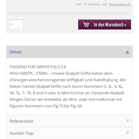
inkl. 19 % MwSt. zzgl.
Versandkosten
Details
PASSEND FÜR GRIFFE FIG.3,7,8
PKG=100STK.- STERIL - Unsere
Skalpell Griffe
bieten dem
Chirurgen eine hervorragende
Griffigkeit
und
Handhabung
. Wir
bieten hierbei
Skalpell Griffe
nach Norm Nummern 3, 3L, 4, 4L,
5K, 5L, 7, 7K, 8 und 9 oder in
Mini Format
an. Passende
Skalpell
Klingen
führen wir entweder als
Mini
- oder
Normalformat
mit
Figuren Nummern
von
Fig.10
bis
Fig. 69
Referenzliste
Kunden-Tipp