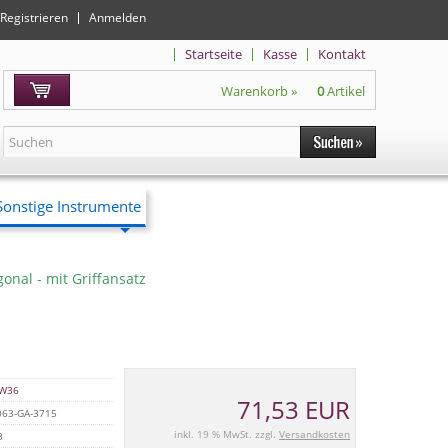
Registrieren
Anmelden
Startseite
Kasse
Kontakt
Warenkorb »
0
Artikel
Sonstige Instrumente
gonal - mit Griffansatz
W36
71,53 EUR
63-GA-3715
inkl. 19 % MwSt. zzgl.
Versandkosten
3