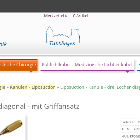
Merkzettel »
0
Artikel
stische Chirurgie
Kaltlichtkabel - Medizinische Lichtleitkabel
gie
»
Kanülen - Liposuction
»
Liposuction - Kanüle - drei Löcher dia
diagonal - mit Griffansatz
Lieferzeit:
K
Art.Nr.:
KF00
HAN:
KF006