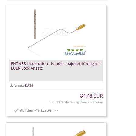
ENTNER Liposuction - Kanüle - bajonettförmig mit
LUER Lock Ansatz
Lieferzeit:
KW36
84,48 EUR
inkl. 19 % MwSt. zzgl.
Versandkosten