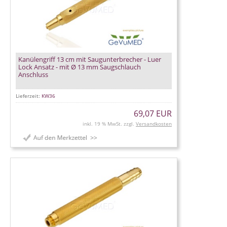
Kanülengriff 13 cm mit Saugunterbrecher - Luer
Lock Ansatz - mit Ø 13 mm Saugschlauch
Anschluss
Lieferzeit:
KW36
69,07 EUR
inkl. 19 % MwSt. zzgl.
Versandkosten